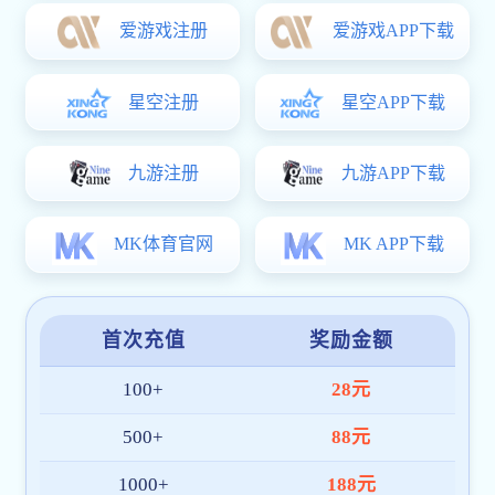
2026-06-29 02:16
44 次阅读
波切蒂诺与AC米兰会谈探讨主帅空缺事宜
本文将围绕波切蒂诺与AC米兰的会谈展开深入探讨，
分析这一事件对足球界及AC米兰未来发展的可能影
响。波切蒂诺作为一名具有丰富执教经验的教练，其
与AC米兰的接触引发了广泛关注，特别是在球队主帅
空缺的背景下。我们将从四个方面进行讨论：波切蒂
诺的执教背景、AC米兰当前面临的挑战、双方会谈内
容以及可能的发展方向。在各个方面中，我们将详细
描述波切蒂诺为何适合执掌这支意甲球队，以及他如