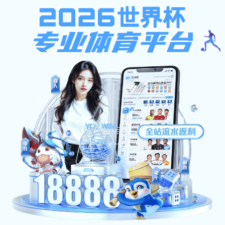
立即注册
爱体育官方入口
官网 ·
权威体育数据平台
爱体育官方入口 OFFICIAL WEBSITE
自2022年创立以来，
爱体育官方入口
致力于为用户提
供包括NBA、英超、欧洲杯、LPL在内的热门赛事直播
与数据服务，广受用户信赖。
立即下载爱体育官方入口APP