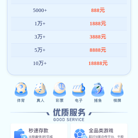
何能够帮助AC米兰重回巅峰。通过这些分析，读者能
够更全面地理解这一重要事件的深远意义。
1、波切蒂诺的执教背景
毛里西奥·波切蒂诺是一位阿根廷籍足球教练，他在执
教领域有着出色的表现和丰富的经验。他曾在南安普
顿和热刺等俱乐部担任主帅，并带领热刺进入了2019
年的欧洲冠军联赛决赛。这段经历不仅展示了他对战
术安排的高超能力，也体现了他在培养年轻球员方面
的成功。
在他的执教生涯中，波切蒂诺以强调团队合作和积极
进攻著称。他善于根据不同对手调整战术，使得球队
能在场上充分发挥其潜力。此外，他还注重球员心理
建设，这使得队伍在关键比赛中能够保持冷静并作出