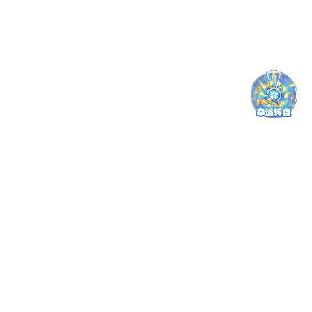
AC米兰依然拥有一些明星球员，但整体队伍年龄结构
过于偏大，使得体能和速度都无法与年轻对手抗衡。
因此，在引援策略上，如何平衡短期成绩与长期发展
的关系成为了一大难题。
最后，在管理层方面也存在一定的不确定性，这让外
界对于俱乐部未来充满疑虑。频繁的人事变动使得许
多计划难以有效落实，而如果没有一个稳定且富有前
瞻性的领导者，引导整个俱乐部走向复兴之路，将会
更加困难。
3、双方会谈内容解读
据媒体报道，波切蒂诺与AC米兰管理层之间进行了深
入交流，以探讨现阶段球队所需解决的问题以及未来
的发展规划。在会谈中，双方主要聚焦于战术理念、