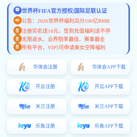
爱体育官方入口公司简介