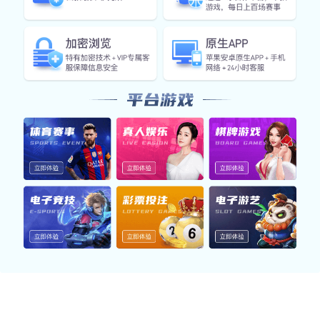
智能引擎实时数据快照
利用爱体育官方入口构建的智能分析系统，实时捕捉各项运
行数据，提升平台的响应效率与数据稳定性。
响应速度
0.18s
平均页面加载
AI推荐准确率