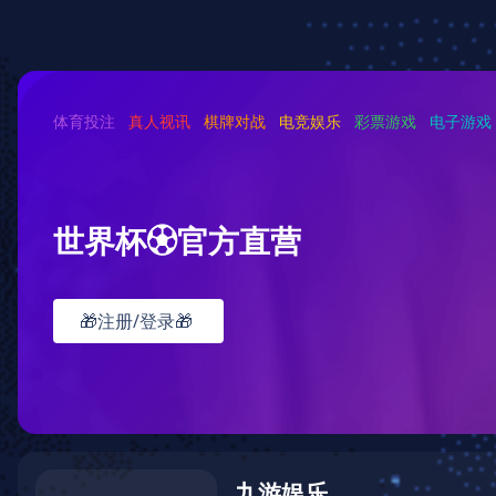
立即注册
爱体育官方入口
官网
数据平台
爱体育官方入口 OFFICIAL WEBSITE
自2022年创立以来，
爱体育官方入口
致力于为用
杯、LPL在内的热门赛事直播与数据服务，广受