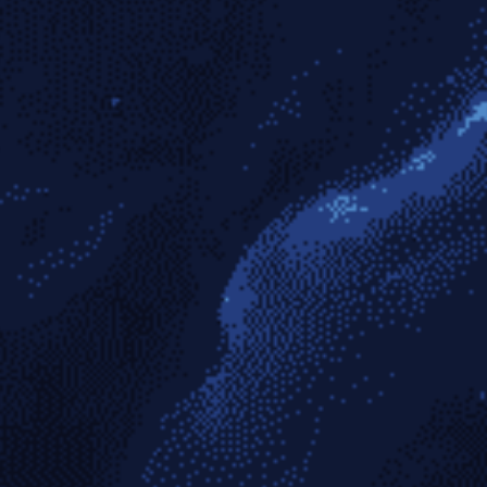
围，让每个小球员都感受到来自集体的温暖及支
为了提高整体培训质量，球队也注重教练自身水
教练能够掌握最新理念及方法。这种持续学习不
展。因此，一个高素质、高水准的教练团队无疑
4、社会环境支持对青训影
除了内部因素外，社会环境同样对青少年足球的
及社区三方面构成了小球员成长的大背景。在这
放态度，可以极大激励孩子追求梦想。而学校也
去，从而实现身心健康发展。
与此同时，社区体育设施建设也是不可或缺的一
富多样活动，可以吸引更多儿童参与到足球运动
会各界人士与青少年足球之间距离，为年轻人创