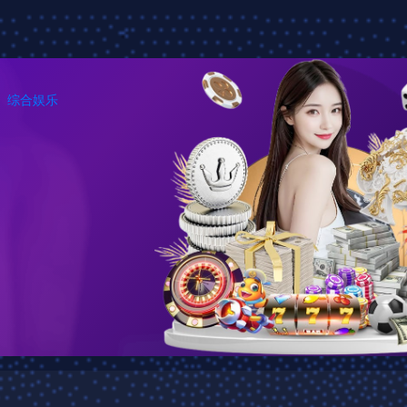
体育
下载App
公司简介
 · 权威体育
户提供包括NBA、英超、欧洲
用户信赖。