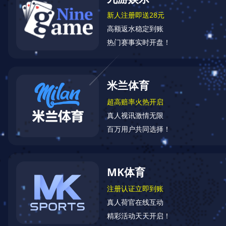
立即下载爱体育官方入口APP
首页
/
体育新闻
/ 正文