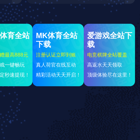
校及社区对青少年足球运动的重要支持。整
希望与挑战，为读者提供一个清晰而全面的
系
础建设至关重要。球队不仅注重身体素质的
练场上，每位小球员都接受系统性的训练，
念为年轻球员打下了坚实基础，使他们能够
分，专业教练根据不同年龄段孩子们的发展
球员都能在自己的节奏中进步，而不是简单
每个孩子都能发挥其潜力，实现自我超越。
题是资源配置的不均衡。一些区域由于经济
可能导致某些有潜力的小球员无法得到良好