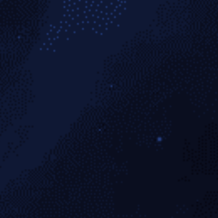
总结：
通过对2026赛季上海申花U13队成长之路与挑
队承载着巨大的期待和希望。从基础建设到个人
青少年足球发展的复杂性。然而，不可否认的是
持科学合理的方法，坚持以人为本，就一定可以
力量。
回顾全文，我们认识到，要想让这些未来之星真
全社会共同努力。从家庭温暖到学校引导，从社
缺的一部分。只有通过大家携手共进，中国青年