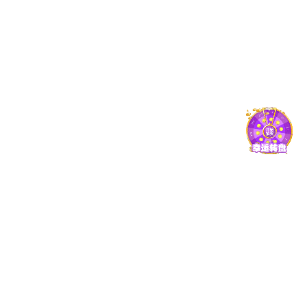
更为重要的是，古德温在比赛中展现出的无畏精神，
不仅令对手感到压力，也极大增强了队友们的士气。
他用实际行动证明了“勇敢”这个词汇所蕴含的重要
性。每一次成功投篮，都仿佛是在向队友传递一种信
念：只要努力，就一定能取得胜利。
媒体人对此给予高度评价，并指出古德温能够如此迅
速融入比赛，与其超强心理素质密不可分。在关键时
刻，他总是能够保持冷静，这使得他成为了石景山利
拉德阵中一颗闪亮的新星。
3、石景山利拉德反应与影响
面对古德温出色发挥所带来的士气提升，石景山利拉
德作为球队核心，自然也感受到了前所未有的激励。
他意识到，年轻球员们正在快速成长，他们能够承担