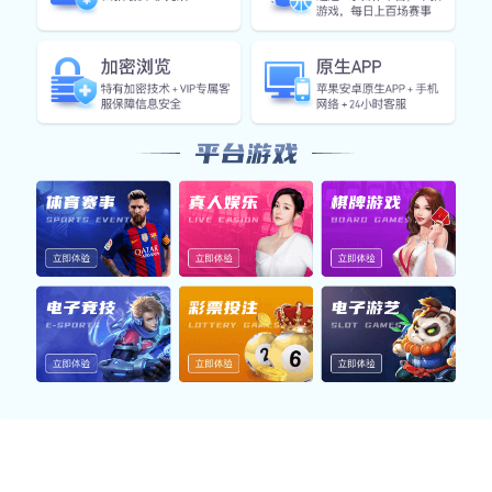
此次达成第五次三双，不仅是他个人技能的体现，更
是他经过多年努力而来的成果。正是这种持续进步，
使得他能够超越如塔图姆等优秀球员，在队史中占据
一席之地。
2、三双数据的重要性
三双作为一种特殊的数据统计，是对球员综合能力的
一种认可。达到三双通常意味着该球员在得分、助攻
和篮板等多个领域都有优异表现，因此被视为全能型
选手的重要标志之一。对于布朗来说，每一次三双都
是他战斗精神与团队合作精神的结晶。
在现代篮球中，拥有多项数据优势的球员更容易获得
教练和管理层的青睐。布朗通过每一次三双，不仅证