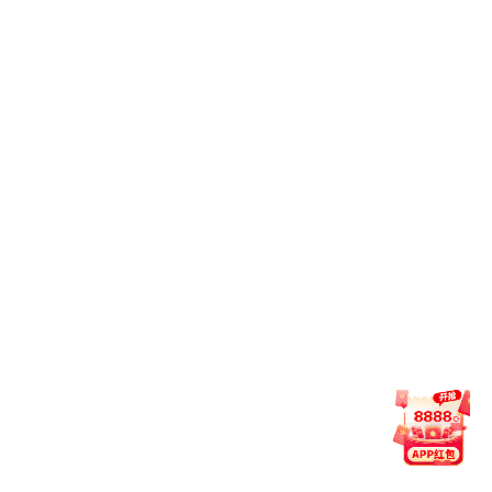
于提高整体竞技水平。
当一名球员频繁地获得高光时刻时，自然会吸引更多
关注，这不仅让媒体聚焦于他的表现，也增加了球队
曝光率，有助于吸引更多优秀人才加盟。此外，布朗
这样的领导者角色，会带动年轻球员成长，让他们学
习如何面对压力与挑战，从而促进整个团队的发展。
与此同时，通过不断刷新个人纪录，他也让大家看到
团队文化的重要性。在实现个人目标的过程中，他始
终强调集体合作，这种思维方式无疑会对其他队友产
生积极影响，提高整个团队协作效率，为今后的赛季
奠定基础。
4、未来展望与期待
虽然布朗已经取得了令人瞩目的成就，但对于未来，