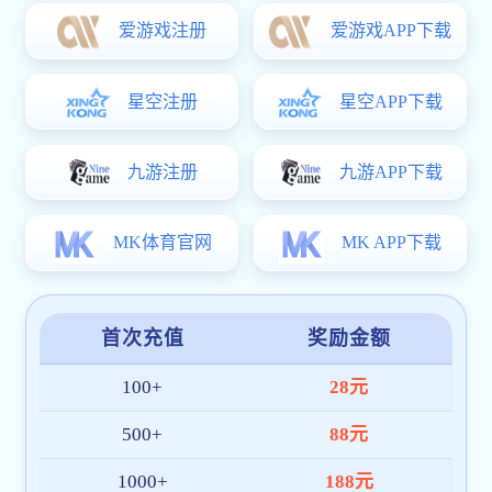
2026-07-07 16:10
52 次阅读
布朗生涯第五次三双超越塔图姆荣登队史
第九位成就辉煌
在职业篮球的世界里，个人成就往往成为球员职业生
涯的重要标志。近期，布朗以其卓越表现，在生涯中
打出了第五次三双，成功超越了队友塔图姆，荣登队
史第九位，这一成就彰显了他的出色能力和团队贡
献。本文将从布朗的个人成长与发展、三双数据的重
要性、对球队的影响及未来展望四个方面进行详细阐
述。通过分析这些方面，我们可以更加深刻地理解布