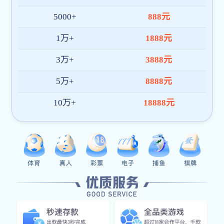
注、切尔西为何坚持不卖以及这一事件对足球市场的
影响。通过这些分析，我们可以更深入地理解阿昌庞
在转会市场上的重要性及其未来的发展趋势。
1、阿昌庞的个人发展
阿昌庞自幼便展现出了卓越的足球天赋，他在青训体
系中的成长可谓迅速。在切尔西青训系统中，他不仅
磨练了技术，还提高了战术意识，使得他能够适应高
强度比赛的要求。他在青年队期间屡次打破记录，引
起了教练组和球迷们的一致关注。
随着时间推移，阿昌庞逐渐被提拔至一线队，并开始
在英超联赛中崭露头角。他以出色的速度和敏捷性著
称，不仅能胜任多个位置，更是在关键时刻为球队打
入决定性进球。他在赛场上的表现让人惊艳，也逐渐