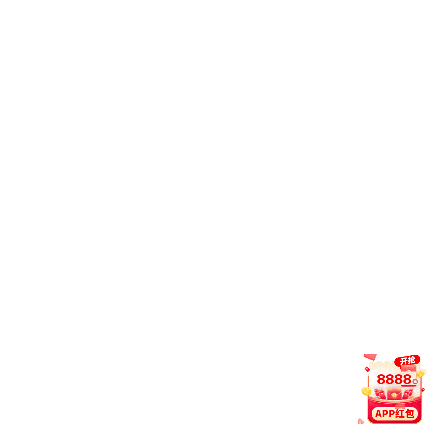
物，也是推动当前战绩提升的重要力量。放走这样的
球员，无疑会削弱球队整体实力。
另外，从商业角度来看，切尔西若能够留住阿昌庞，
将来可能获得更多经济利益。随着他名声日隆，其身
价必然水涨船高，因此，在合适时机再进行转会或许
能带来更高收益。同时，保持优秀年轻球员阵容也是
维持球队竞争力的重要策略。
此外，在目前这个阶段，对于一个年轻球员来说，在
一家稳定且具备良好发展空间的俱乐部继续成长，是
非常重要的。切尔西希望通过提供足够的发展机会，
让阿昌庞在这里取得更大的成就，为未来打下坚实基
础，而不是短期内随意交易给其他俱乐部。
4、这一事件对足球市场影响