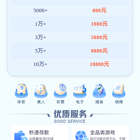
这一重要时刻对开拓者的发展意义。
1、开拓者的面试策略
在经历了不如意的赛季后，开拓者队管理层意识到必
须进行重大变革，而选择新任主教练是首要任务。为
了实现这一目标，他们决定广泛征求意见，面试多达
三十位候选人。这一策略体现了他们对于找到最佳人
选的渴望，也展示了他们对未来发展的严肃态度。
这种大规模的面试方式有助于管理层更好地了解不同
教练的战术理念和执教风格。通过面对面的交流，可
以深入探讨每位候选人的具体想法，从而确保所选主
教练能够契合球队文化和需求。同时，这也可以激励
现有球员感受到管理层对于重建工作的重视程度。
然而，这样的大规模面试也存在挑战。首先，时间成