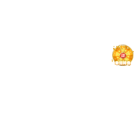
帅，多年来培养了一支富有竞争力的球队。在此背景
下，他并不急于寻找新的机会，而是希望继续在掘金
深耕细作，即使外界给予他多大的关注。他认为，在
一个稳定的平台上才能够更好地展现自己的能力。
综合来看，两位名帅均倾向于留在自己熟悉且成功的
平台上，对待新机会持谨慎态度。这不仅反映出他们
各自职业规划上的思考，也显示了如今NBA环境下，
对于执教位置的不确定性所带来的担忧。
3、其他候选人的潜力
虽然锡伯杜和马龙已经拒绝接触，但这并不意味着开
拓者没有其他优秀的人选可供选择。在此次大规模面
试中，不少年轻且充满潜力的新秀教练进入了管理层
的视线。例如，有些曾经担任助理教练或发展联盟主