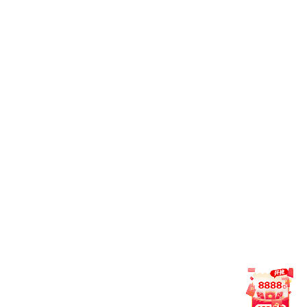
帅的人才，他们可能会带来新鲜血液和创新理念。
这些年轻教练往往拥有更加灵活和现代化战术思维，
他们能够适应快速变化的比赛节奏，更加注重数据分
析和球员发展。例如，有些候选人在其前任团队中展
现出的进攻风格及防守策略，都显示出了其未来成为
顶级主帅的潜质。同时，他们对年轻球员成长过程中
的指导能力，也是球队重建过程中不可忽视的一环。
此外，还有一些经验丰富但尚未获得主帅职位的人
士，他们同样值得被考虑。这类人才通常具备丰富的
大赛经验，对比赛节奏有着独到见解，以及处理复杂
局面的能力。因此，在众多候选人中挖掘出适合开拓
者发展的类型，将是一项艰巨但必要的重要任务。
4、未来对球队影响