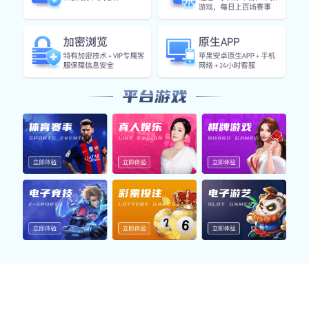
本较高，且难以在短时间内做出明智决策。此外，由
于数量庞大的候选人可能会导致选择困难，使得原本
清晰的目标变得模糊。因此，如何在众多候选人中脱
颖而出，将成为考验管理层智慧的重要环节。
2、锡伯杜与马龙拒绝原因
锡伯杜作为NBA历史上颇具声望的教练之一，他曾率
领芝加哥公牛取得过辉煌成就。然而，此次他为何选
择拒绝开拓者队的接触？据悉，一方面是因为他目前
正在为纽约尼克斯队效力，并希望继续推进自己的执
教计划；另一方面，他对于开拓者当前状况表示担
忧，希望避免陷入不确定性之中。
同样，在马龙身上情况亦然。他作为丹佛掘金队主